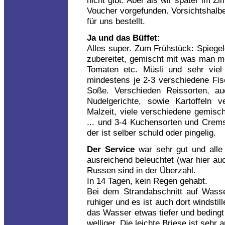
nicht gibt. Aber als wir später im Z
Voucher vorgefunden. Vorsichtshalbe
für uns bestellt.
Ja und das Büffet:
Alles super. Zum Frühstück: Spiegele
zubereitet, gemischt mit was man mö
Tomaten etc. Müsli und sehr viel
mindestens je 2-3 verschiedene Fis
Soße. Verschieden Reissorten, au
Nudelgerichte, sowie Kartoffeln ve
Malzeit, viele verschiedene gemisc
... und 3-4 Kuchensorten und Crems 
der ist selber schuld oder pingelig.
Der Service
war sehr gut und alle 
ausreichend beleuchtet (war hier au
Russen sind in der Überzahl.
In 14 Tagen, kein Regen gehabt.
Bei dem Strandabschnitt auf Wasse
ruhiger und es ist auch dort windstill
das Wasser etwas tiefer und bedingt
welliger. Die leichte Briese ist sehr