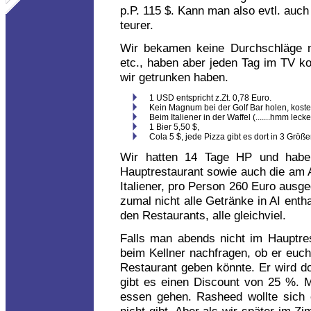
p.P. 115 $. Kann man also evtl. auc
teurer.
Wir bekamen keine Durchschläge na
etc., haben aber jeden Tag im TV kon
wir getrunken haben.
1 USD entspricht z.Zt. 0,78 Euro.
Kein Magnum bei der Golf Bar holen, kostet
Beim Italiener in der Waffel (.......hmm leck
1 Bier 5,50 $,
Cola 5 $, jede Pizza gibt es dort in 3 Größe
Wir hatten 14 Tage HP und habe
Hauptrestaurant sowie auch die am
Italiener, pro Person 260 Euro ausge
zumal nicht alle Getränke in AI enth
den Restaurants, alle gleichviel.
Falls man abends nicht im Hauptr
beim Kellner nachfragen, ob er euch
Restaurant geben könnte. Er wird d
gibt es einen Discount von 25 %. M
essen gehen. Rasheed wollte sich 