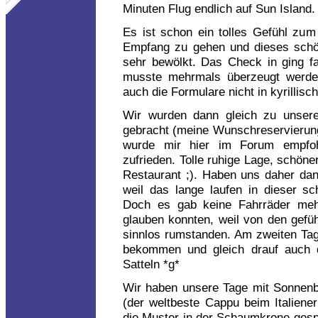
Minuten Flug endlich auf Sun Island.
Es ist schon ein tolles Gefühl zu
Empfang zu gehen und dieses schö
sehr bewölkt. Das Check in ging f
musste mehrmals überzeugt werde
auch die Formulare nicht in kyrillisc
Wir wurden dann gleich zu unser
gebracht (meine Wunschreservierun
wurde mir hier im Forum empfo
zufrieden. Tolle ruhige Lage, schön
Restaurant ;). Haben uns daher dan
weil das lange laufen in dieser s
Doch es gab keine Fahrräder meh
glauben konnten, weil von den gefü
sinnlos rumstanden. Am zweiten Tag
bekommen und gleich drauf auch 
Satteln *g*
Wir haben unsere Tage mit Sonnenb
(der weltbeste Cappu beim Italiene
die Muster in der Schaumkrone gespa