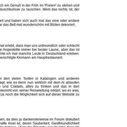
ch ein Genuß in der Früh im ³Freien² zu stehen und
schkulisse zu lauschen. Wem das nichts ist, der
eit und haben sich auch mal das eine oder andere
r das Bett mal wunderschön mit Blüten dekoriert.
nmal erlebt, dass man uns unfreundlich oder schlecht
re Angestellte immer bei bester Laune, aber das ist
chte ich mal manche Leute in Deutschland erleben.
berüchtigte Klomann am Hauptrestaurant.
i den vielen Texten in Katalogen und anderen
ragt, wie es denn nun wirklich mit dem AI ablaufen
 und Coktails, alles zu trinken und das in den
ommt von seiner Reiseleitung erklärt, wo es was,
t ja noch die Möglichkeit sich auf dieser Website zu
agen, da dies ja dankenderweise im Forum diskutiert
afte Insel ist, deren Sauberkeit, Gastfreundlichkeit