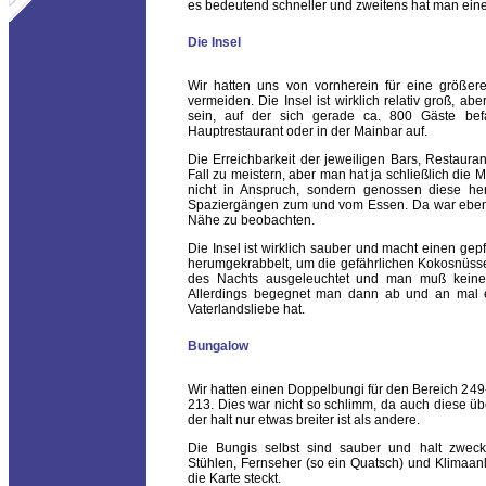
es bedeutend schneller und zweitens hat man einen
Die Insel
Wir hatten uns von vornherein für eine größere
vermeiden. Die Insel ist wirklich relativ groß, ab
sein, auf der sich gerade ca. 800 Gäste be
Hauptrestaurant oder in der Mainbar auf.
Die Erreichbarkeit der jeweiligen Bars, Restauran
Fall zu meistern, aber man hat ja schließlich die 
nicht in Anspruch, sondern genossen diese herr
Spaziergängen zum und vom Essen. Da war eben 
Nähe zu beobachten.
Die Insel ist wirklich sauber und macht einen gep
herumgekrabbelt, um die gefährlichen Kokosnüss
des Nachts ausgeleuchtet und man muß keine 
Allerdings begegnet man dann ab und an mal ei
Vaterlandsliebe hat.
Bungalow
Wir hatten einen Doppelbungi für den Bereich 24
213. Dies war nicht so schlimm, da auch diese ü
der halt nur etwas breiter ist als andere.
Die Bungis selbst sind sauber und halt zweckmäß
Stühlen, Fernseher (so ein Quatsch) und Klimaanl
die Karte steckt.