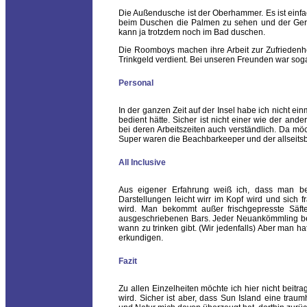
Die Außendusche ist der Oberhammer. Es ist einfa
beim Duschen die Palmen zu sehen und der Geräu
kann ja trotzdem noch im Bad duschen.
Die Roomboys machen ihre Arbeit zur Zufriedenh
Trinkgeld verdient. Bei unseren Freunden war soga
Personal
In der ganzen Zeit auf der Insel habe ich nicht ei
bedient hätte. Sicher ist nicht einer wie der ande
bei deren Arbeitszeiten auch verständlich. Da mö
Super waren die Beachbarkeeper und der allseits
All Inclusive
Aus eigener Erfahrung weiß ich, dass man be
Darstellungen leicht wirr im Kopf wird und sich f
wird. Man bekommt außer frischgepresste Säfte
ausgeschriebenen Bars. Jeder Neuankömmling bek
wann zu trinken gibt. (Wir jedenfalls) Aber man ha
erkundigen.
Fazit
Zu allen Einzelheiten möchte ich hier nicht beitr
wird. Sicher ist aber, dass Sun Island eine traumh