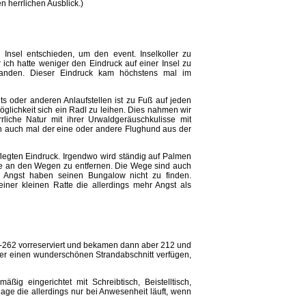
 herrlichen Ausblick.)
 Insel entschieden, um den event. Inselkoller zu
er ich hatte weniger den Eindruck auf einer Insel zu
fanden. Dieser Eindruck kam höchstens mal im
ts oder anderen Anlaufstellen ist zu Fuß auf jeden
Möglichkeit sich ein Radl zu leihen. Dies nahmen wir
liche Natur mit ihrer Urwaldgeräuschkulisse mit
auch mal der eine oder andere Flughund aus der
flegten Eindruck. Irgendwo wird ständig auf Palmen
e an den Wegen zu entfernen. Die Wege sind auch
Angst haben seinen Bungalow nicht zu finden.
ner kleinen Ratte die allerdings mehr Angst als
9-262 vorreserviert und bekamen dann aber 212 und
ber einen wunderschönen Strandabschnitt verfügen,
ig eingerichtet mit Schreibtisch, Beistelltisch,
age die allerdings nur bei Anwesenheit läuft, wenn