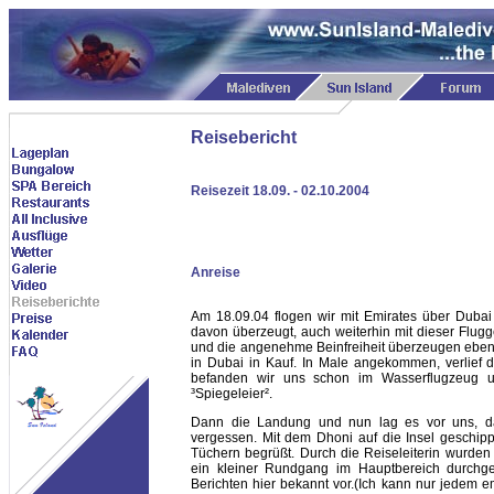
Reisebericht
Reisezeit 18.09. - 02.10.2004
Anreise
Am 18.09.04 flogen wir mit Emirates über Dubai
davon überzeugt, auch weiterhin mit dieser Flugge
und die angenehme Beinfreiheit überzeugen eben.
in Dubai in Kauf. In Male angekommen, verlief d
befanden wir uns schon im Wasserflugzeug u
³Spiegeleier².
Dann die Landung und nun lag es vor uns, da
vergessen. Mit dem Dhoni auf die Insel geschipp
Tüchern begrüßt. Durch die Reiseleiterin wurden
ein kleiner Rundgang im Hauptbereich durchgef
Berichten hier bekannt vor.(Ich kann nur jedem e