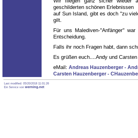
Wir fliegen ganz sicher wieder 
geschilderten schönen Erlebnissen
auf Sun Island, gibt es doch "zu vie
gilt.
Für uns Malediven-"Anfänger" war 
Entscheidung.
Falls ihr noch Fragen habt, dann sch
Es grüßen euch....Andy und Carsten
eMail:
Andreas Hauzenberger -
And
Carsten Hauzenberger -
CHauzenbe
Last modified: 05/20/2018 11:01:26
werning.net
Ein Service von