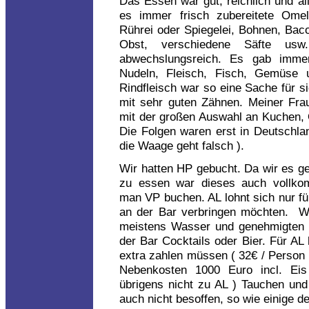
Das Essen war gut, reichlich und al
es immer frisch zubereitete Omel
Rührei oder Spiegelei, Bohnen, Baco
Obst, verschiedene Säfte u
abwechslungsreich. Es gab immer
Nudeln, Fleisch, Fisch, Gemüse 
Rindfleisch war so eine Sache für s
mit sehr guten Zähnen. Meiner Frau
mit der großen Auswahl an Kuchen, 
Die Folgen waren erst in Deutschlan
die Waage geht falsch ).
Wir hatten HP gebucht. Da wir es g
zu essen war dieses auch vollkom
man VP buchen. AL lohnt sich nur fü
an der Bar verbringen möchten. W
meistens Wasser und genehmigten 
der Bar Cocktails oder Bier. Für AL
extra zahlen müssen ( 32€ / Person 
Nebenkosten 1000 Euro incl. Eis 
übrigens nicht zu AL ) Tauchen und
auch nicht besoffen, so wie einige d