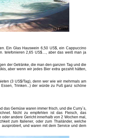
zen. Ein Glas Hauswein 6,50 US$, ein Cappuccino
. telefonieren 2,65 US$...., aber das weiß man ja
wegen der Getränke, die man den ganzen Tag und die
kis, aber wenn wir jedes Bier extra gezahlt hätten,
mieten (3 US$/Tag), denn wer wie wir mehrmals am
, Essen, Trinken...) der würde zu Fuß ganz schöne
d das Gemüse waren immer frisch, und die Curry´s,
hnet. Nicht zu empfehlen ist das Fleisch, das
ine oder andere Gericht innerhalb von 2 Wochen mal,
keit zum Italiener, oder zum Thailänder, welche
e ausprobiert, und waren mit dem Service und dem