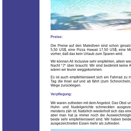
Preise:
Die Preise auf den Malediven sind schon gesal
5,50 US$, eine Pizza Hawaii 17,50 US$, eine Min
vorher, daß das kein Urlaub zum Sparen wird.
Wir können All Inclusive sehr empfehlen, allein 
Nacht *J* über braucht. Wir sind bestimmt keine Al
wären wir teurer weggekommen.
Es ist auch empfehlenswert sich ein Fahrrad zu 
Tag die Insel auf und ab fährt (zum Schnorcheln
Wege zurücklegen.
Verpflegung:
Wir waren zufrieden mit dem Angebot. Das Obst un
Huhn- und Nudelgerichte schmeckten ausgezeic
meistens zäh ist. Natürlich wiederholt sich das e
aber man hat ja immer noch die Ausweichmöglich
beide sehr empfehlenswert sind. Wir haben beid
ausgezeichneten Essen mehr als zufrieden.