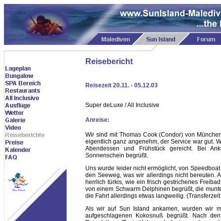
Reisebericht
Reisezeit 20.11. - 05.12.03
Super deLuxe / All Inclusive
Anreise:
Wir sind mit Thomas Cook (Condor) von München n
eigentlich ganz angenehm, der Service war gut. 
Abendessen und Frühstück gereicht. Bei Ank
Sonnenschein begrüßt.
Uns wurde leider nicht ermöglicht, von Speedboa
den Seeweg, was wir allerdings nicht bereuten. A
herrlich türkis, wie ein frisch gestrichenes Frei
von einem Schwarm Delphinen begrüßt, die munte
die Fahrt allerdings etwas langweilig. (Transferzeit 
Als wir auf Sun Island ankamen, wurden wir mi
aufgeschlagenen Kokosnuß begrüßt. Nach den