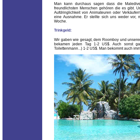
Man kann durchaus sagen dass die Malediver,
freundlichsten Menschen gehören die es gibt. U
Aufdringlichkeit von Animateuren oder Verkäufer
eine Ausnahme. Er stellte sich uns weder vor, n
Woche.
Trinkgeld:
Wir gaben wie gesagt, dem Roomboy und unserem
bekamen jeden Tag 1-2 US$. Auch sonst gab
Toilettenmann...) 1-2 US$. Man bekommt auch imme