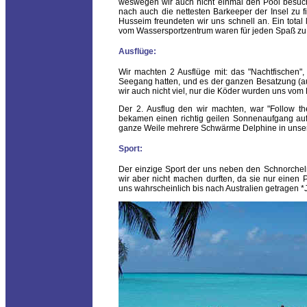
weswegen wir auch nicht einmal den Pool besuc
nach auch die nettesten Barkeeper der Insel zu f
Husseim freundeten wir uns schnell an. Ein total
vom Wassersportzentrum waren für jeden Spaß zu
Ausflüge:
Wir machten 2 Ausflüge mit: das "Nachtfischen", 
Seegang hatten, und es der ganzen Besatzung (a
wir auch nicht viel, nur die Köder wurden uns vom 
Der 2. Ausflug den wir machten, war "Follow the
bekamen einen richtig geilen Sonnenaufgang a
ganze Weile mehrere Schwärme Delphine in unsere
Sport:
Der einzige Sport der uns neben den Schnorcheln
wir aber nicht machen durften, da sie nur einen Pr
uns wahrscheinlich bis nach Australien getragen *J