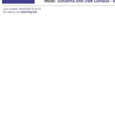
eMail:
Susanna und Uwe Gonaus - s
Last modified: 05/20/2018 11:01:22
werning.net
Ein Service von