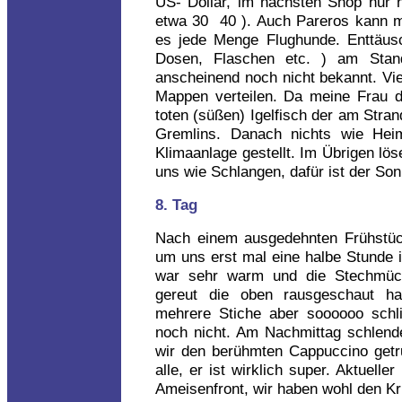
US- Dollar, im nächsten Shop nur n
etwa 30 ­ 40 ). Auch Pareros kann m
es jede Menge Flughunde. Enttäusc
Dosen, Flaschen etc. ) am Stand
anscheinend noch nicht bekannt. Vie
Mappen verteilen. Da meine Frau d
toten (süßen) Igelfisch der am Stra
Gremlins. Danach nichts wie Hei
Klimaanlage gestellt. Im Übrigen lö
uns wie Schlangen, dafür ist der So
8. Tag
Nach einem ausgedehnten Frühstück
um uns erst mal eine halbe Stunde 
war sehr warm und die Stechmüc
gereut die oben rausgeschaut ha
mehrere Stiche aber soooooo schl
noch nicht. Am Nachmittag schlende
wir den berühmten Cappuccino getr
alle, er ist wirklich super. Aktuell
Ameisenfront, wir haben wohl den K