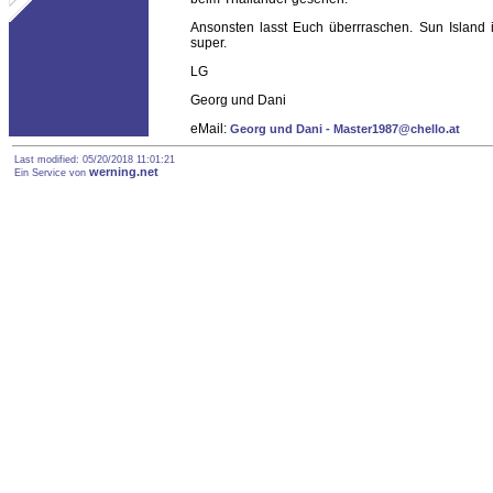
Ansonsten lasst Euch überrraschen. Sun Island is
super.
LG
Georg und Dani
eMail:
Georg und Dani - Master1987@chello.at
Last modified: 05/20/2018 11:01:21
werning.net
Ein Service von