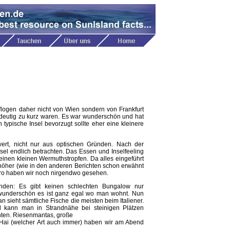
logen daher nicht von Wien sondern von Frankfurt
indeutig zu kurz waren. Es war wunderschön und hat
 typische Insel bevorzugt sollte eher eine kleinere
ert, nicht nur aus optischen Gründen. Nach der
el endlich betrachten. Das Essen und Inselfeeling
 einen kleinen Wermuthstropfen. Da alles eingeführt
 höher (wie in den anderen Berichten schon erwähnt
uro haben wir noch nirgendwo gesehen.
den: Es gibt keinen schlechten Bungalow nur
wunderschön es ist ganz egal wo man wohnt. Nun
 sieht sämtliche Fische die meisten beim Italiener.
 kann man in Strandnähe bei steinigen Plätzen
hten. Riesenmantas, große
 Hai (welcher Art auch immer) haben wir am Abend