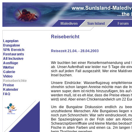
Reisebericht
Reisezeit 21.04. - 28.04.2003
Wir buchten bei einer Reisefernsehsendung und f
ab. Unser Aufenthalt war leider nur 5 Tage die e
sich auf jeden Fall ausgezahlt. Wer eine Maldiven
Insel buchen.
Unsere Eindrücke: Wasserflugzeug empfehlensw
ohnehin schon langen Anreise möchte man die Ins
waren super, dem ist nichts hinzuzufügen, bis auf
werden muß, ist es eh klar, dass die Preise etwas
wird) sind. Aber einen Chickensandwich um 22 E
Um die Bungalow Diskussion endlich zu been
unzufriedene Menschen. Alle Bungalows liegen 
noch zum Schnorcheln: War sehr eindrucksvoll, man
Bei Spaziergängen in der Früh oder am Abend
Schwarzspitzenriffhaie und kleine Mantas beobac
Fische in allen Farben und einen ca. 2m langen
beim Thailänder gesehen.