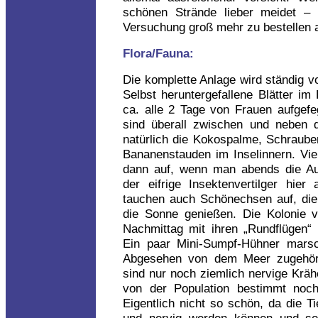
schönen Strände lieber meidet – 
Versuchung groß mehr zu bestellen a
Flora/Fauna:
Die komplette Anlage wird ständig v
Selbst heruntergefallene Blätter i
ca. alle 2 Tage von Frauen aufgefeg
sind überall zwischen und neben 
natürlich die Kokospalme, Schraub
Bananenstauden im Inselinnern. Vi
dann auf, wenn man abends die Au
der eifrige Insektenvertilger hier
tauchen auch Schönechsen auf, di
die Sonne genießen. Die Kolonie 
Nachmittag mit ihren „Rundflügen“ 
Ein paar Mini-Sumpf-Hühner marsc
Abgesehen von dem Meer zugehöri
sind nur noch ziemlich nervige Krä
von der Population bestimmt noch
Eigentlich nicht so schön, da die T
und nervig werden können und so