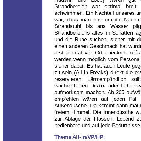
Strandbereich war optimal brei
schwimmen. Ein Nachteil unseres u
war, dass man hier um die Nachmi
Strandstuhl bis ans Wasser pi
Strandbereichs alles im Schatten la
und die Ruhe suchen, sicher mit de
einen anderen Geschmack hat würde
erst einmal vor Ort checken, ob´s 
werden wenn möglich vom Personal
sicher dabei. Es hat auch Leute geg
zu sein (All-In Freaks) direkt die e
reservieren. Lärmempfindlich so
wöchentlichen Disko- oder Folklor
aufmerksam machen. Ab 205 aufwärt
empfehlen wären auf jeden Fall
Außendusche. Da kommt dann mal ric
freiem Himmel. Die Innendusche wu
zur Ablage der Flossen. Lobend z
bedienbare und auf jede Bedürfnisse 
Thema All-In/VP/HP: