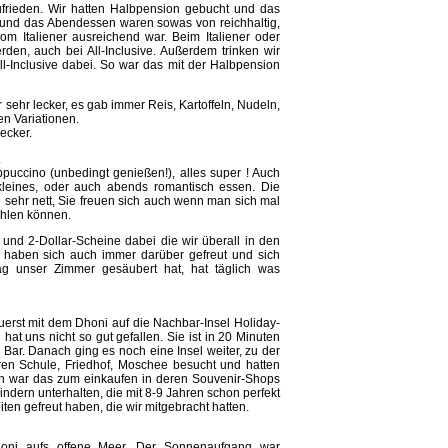
zufrieden. Wir hatten Halbpension gebucht und das
 und das Abendessen waren sowas von reichhaltig,
om Italiener ausreichend war. Beim Italiener oder
den, auch bei All-Inclusive. Außerdem trinken wir
l-Inclusive dabei. So war das mit der Halbpension
ehr lecker, es gab immer Reis, Kartoffeln, Nudeln,
en Variationen.
ecker.
.
uccino (unbedingt genießen!), alles super ! Auch
leines, oder auch abends romantisch essen. Die
sehr nett, Sie freuen sich auch wenn man sich mal
ählen können.
- und 2-Dollar-Scheine dabei die wir überall in den
r haben sich auch immer darüber gefreut und sich
 unser Zimmer gesäubert hat, hat täglich was
uerst mit dem Dhoni auf die Nachbar-Insel Holiday-
d hat uns nicht so gut gefallen. Sie ist in 20 Minuten
Bar. Danach ging es noch eine Insel weiter, zu der
ren Schule, Friedhof, Moschee besucht und hatten
h war das zum einkaufen in deren Souvenir-Shops
ndern unterhalten, die mit 8-9 Jahren schon perfekt
ten gefreut haben, die wir mitgebracht hatten.
ni aufs offene Meer. Der Sonnenaufgang war