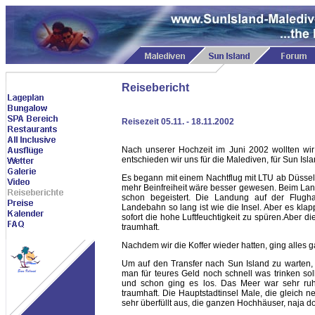
Reisebericht
Reisezeit 05.11. - 18.11.2002
Nach unserer Hochzeit im Juni 2002 wollten wir
entschieden wir uns für die Malediven, für Sun Isla
Es begann mit einem Nachtflug mit LTU ab Düssel
mehr Beinfreiheit wäre besser gewesen. Beim Land
schon begeistert. Die Landung auf der Flugha
Landebahn so lang ist wie die Insel. Aber es kl
sofort die hohe Luftfeuchtigkeit zu spüren.Aber d
traumhaft.
Nachdem wir die Koffer wieder hatten, ging alles ga
Um auf den Transfer nach Sun Island zu warten, w
man für teures Geld noch schnell was trinken so
und schon ging es los. Das Meer war sehr ruhi
traumhaft. Die Hauptstadtinsel Male, die gleich n
sehr überfüllt aus, die ganzen Hochhäuser, naja 