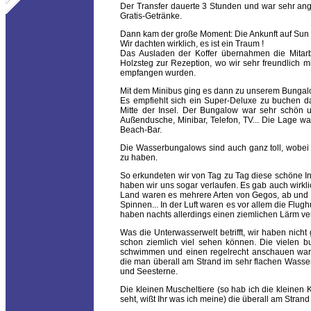
Der Transfer dauerte 3 Stunden und war sehr ang
Gratis-Getränke.
Dann kam der große Moment: Die Ankunft auf Sun I
Wir dachten wirklich, es ist ein Traum !
Das Ausladen der Koffer übernahmen die Mitarb
Holzsteg zur Rezeption, wo wir sehr freundlich 
empfangen wurden.
Mit dem Minibus ging es dann zu unserem Bungal
Es empfiehlt sich ein Super-Deluxe zu buchen da
Mitte der Insel. Der Bungalow war sehr schön 
Außendusche, Minibar, Telefon, TV... Die Lage w
Beach-Bar.
Die Wasserbungalows sind auch ganz toll, wobei 
zu haben.
So erkundeten wir von Tag zu Tag diese schöne Inse
haben wir uns sogar verlaufen. Es gab auch wirklic
Land waren es mehrere Arten von Gegos, ab und z
Spinnen... In der Luft waren es vor allem die Flu
haben nachts allerdings einen ziemlichen Lärm ver
Was die Unterwasserwelt betrifft, wir haben nicht
schon ziemlich viel sehen können. Die vielen b
schwimmen und einen regelrecht anschauen waren
die man überall am Strand im sehr flachen Wasse
und Seesterne.
Die kleinen Muscheltiere (so hab ich die kleinen 
seht, wißt Ihr was ich meine) die überall am Stra