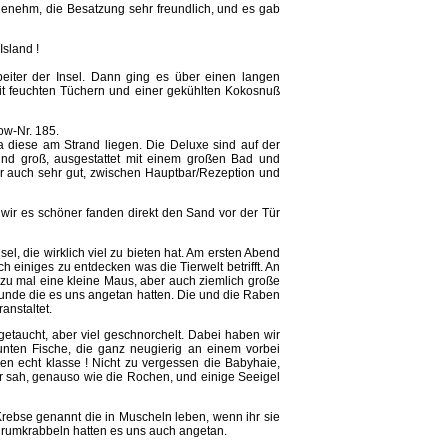
enehm, die Besatzung sehr freundlich, und es gab
sland !
eiter der Insel. Dann ging es über einen langen
mit feuchten Tüchern und einer gekühlten Kokosnuß
ow-Nr. 185.
 diese am Strand liegen. Die Deluxe sind auf der
und groß, ausgestattet mit einem großen Bad und
ar auch sehr gut, zwischen Hauptbar/Rezeption und
wir es schöner fanden direkt den Sand vor der Tür
l, die wirklich viel zu bieten hat. Am ersten Abend
h einiges zu entdecken was die Tierwelt betrifft. An
u mal eine kleine Maus, aber auch ziemlich große
ghunde die es uns angetan hatten. Die und die Raben
anstaltet.
 getaucht, aber viel geschnorchelt. Dabei haben wir
unten Fische, die ganz neugierig an einem vorbei
 echt klasse ! Nicht zu vergessen die Babyhaie,
r sah, genauso wie die Rochen, und einige Seeigel
Krebse genannt die in Muscheln leben, wenn ihr sie
nd rumkrabbeln hatten es uns auch angetan.