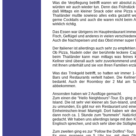
Was die Verpflegung betrifft waren wir absolut 
würden wir auch wieder tun. Denn das Frühstück
daß Mittags ein kleiner Snack oder eine Pizza v
Thailänder mußte sowieso alles extra gezahlt wer
gerne Cocktails und auch die waren nicht beim Al
wirklich richtig.
Das Essen war übrigens im Hauptrestaurant immer s
Fisch, Geflügel und anderes in vielen verschieden
Auch die Nachspeisen und das Obst immer super l
Der Italiener ist allerdings auch sehr zu empfehlen
Ob Pizza, Nudeln oder der berühmte leckere Capp
beim Thailänder kann man mittags was feines k
Kellner sind überall auch sehr zuvorkommend und 
mit Ihnen unterhält und sie von Ihren Familien erz
Was das Trinkgeld betrifft, so hatten wir immer 1
Bars und Restaurants verteilt haben. Die Kellne
bedankt. Auch der Roomboy der 2 Mal am Tag
abbekommen.
Ansonsten haben wir 2 Ausflüge gemacht.
Zum einen die "Hello Neighbours"-Tour. Es ging z
Island. Die ist sehr viel kleiner als Sun-Island, un
zu umrunden, Es gibt nur ein Restaurant und eine 
Einheimischen-Insel Mamigili. Dort haben wir de
dann noch ca. 1 Stunde zum "bummeln". Natürlic
gedacht. Wir haben uns allerdings lange mit den Ki
Englisch sprechen, und sich sehr über die Süßigkei
Zum zweiten ging es zur "Follow the Dolfins"-Tour.
Es ging morgens um 5 Uhr los, mit dem Dho