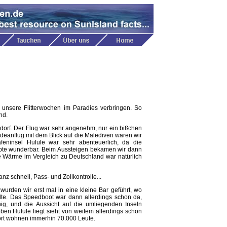
 unsere Flitterwochen im Paradies verbringen. So
nd.
dorf. Der Flug war sehr angenehm, nur ein bißchen
eanflug mit dem Blick auf die Malediven waren wir
feninsel Hulule war sehr abenteuerlich, da die
appte wunderbar. Beim Aussteigen bekamen wir dann
ie Wärme im Vergleich zu Deutschland war natürlich
nz schnell, Pass- und Zollkontrolle...
urden wir erst mal in eine kleine Bar geführt, wo
llte. Das Speedboot war dann allerdings schon da,
g, und die Aussicht auf die umliegenden Inseln
eben Hulule liegt sieht von weitem allerdings schon
dort wohnen immerhin 70.000 Leute.